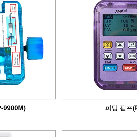
9900M)
피딩 펌프(P