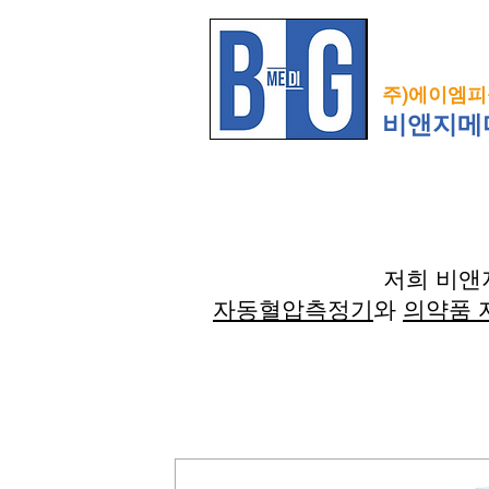
주)에이엠피
비앤지메디
저희 비앤
자동혈압측정기
와
의약품 