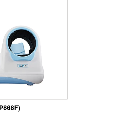
868F)