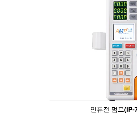
인퓨전 펌프(IP-7