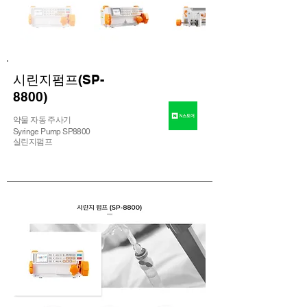
시린지펌프(SP-
8800)
약물 자동 주사기
Syringe Pump SP8800
실린지펌프