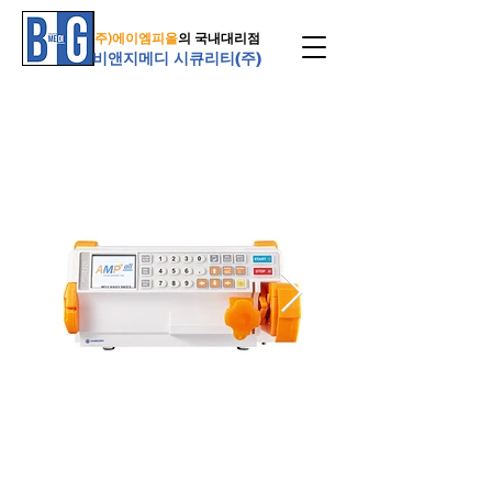
주)에이엠피올
의 국내대리점
비앤지메디 시큐리티(주)